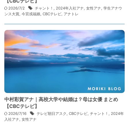
【CBCテレビ】
2026/7/2
チャント！
,
2024年入社アナ
,
女性アナ
,
学生アナウ
ンス大賞
,
今宮戎福娘
,
CBCテレビ
,
アナトレ
中村彩賀アナ｜高校大学や結婚は？母は女優 まとめ
【CBCテレビ】
2026/7/16
テレビ朝日アスク
,
CBCテレビ
,
チャント！
,
2024年
入社アナ
,
女性アナ