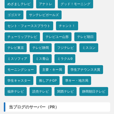
めざましテレビ
アナトレ
グッド！モーニング
ゴゴスマ
サンテレビガールズ
セント・フォーススプラウト
チャント！
チューリップテレビ
テレビユー山形
テレビ朝日
テレビ東京
テレビ静岡
フジテレビ
ミスコン
ミスソフィア
ミス青山
ミラクル9
モーニングショー
主要・キー局
学生アナウンス大賞
学生キャスター
推しアナGP
準キー・地方局
福井テレビ
読売テレビ
関西テレビ
静岡朝日テレビ
当ブログのサーバー（PR）