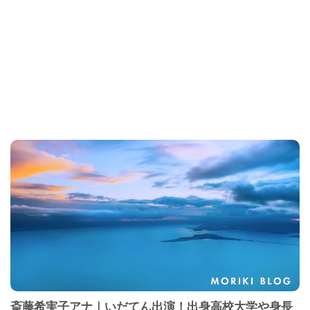
斎藤希実子アナ｜いだてん出演！出身高校大学や身長