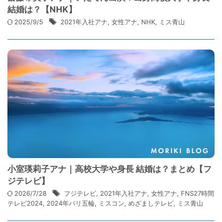
結婚は？【NHK】
2025/9/5
2021年入社アナ
,
女性アナ
,
NHK
,
ミス青山
小室瑛莉子アナ｜高校大学や身長 結婚は？まとめ【フ
ジテレビ】
2026/7/28
フジテレビ
,
2021年入社アナ
,
女性アナ
,
FNS27時間
テレビ2024
,
2024年パリ五輪
,
ミスコン
,
めざましテレビ
,
ミス青山