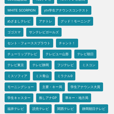
WHITE SCORPION
ytv学生アナウンスコンテスト
めざましテレビ
アナトレ
グッド！モーニング
ゴゴスマ
サンテレビガールズ
セント・フォーススプラウト
チャント！
チューリップテレビ
テレビユー山形
テレビ朝日
テレビ東京
テレビ静岡
フジテレビ
ミスコン
ミスソフィア
ミス青山
ミラクル9
モーニングショー
主要・キー局
学生アナウンス大賞
学生キャスター
推しアナGP
準キー・地方局
福井テレビ
読売テレビ
関西テレビ
静岡朝日テレビ