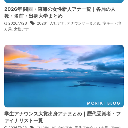
2026年 関西・東海の女性新人アナ一覧｜各局の人
数・名前・出身大学まとめ
2026/7/23
2026年入社アナ
,
アナウンサーまとめ
,
準キー・地
方局
,
女性アナ
学生アナウンス大賞出身アナまとめ｜歴代受賞者・フ
ァイナリスト一覧
2026/7/23
フジテレビ
,
女性アナ
,
学生アナウンス大賞
,
アナウ