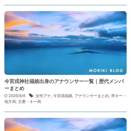
今宮戎神社福娘出身のアナウンサー一覧｜歴代メンバ
ーまとめ
2026/8/6
女性アナ
,
今宮戎福娘
,
アナウンサーまとめ
,
準キー・
地方局
,
主要・キー局