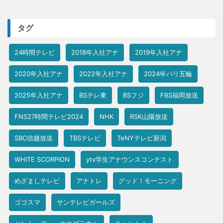
タグ
24時間テレビ
2018年入社アナ
2019年入社アナ
2020年入社アナ
2022年入社アナ
2024年パリ五輪
2025年入社アナ
BSテレ東
BSフジ
FBS福岡放送
FNS27時間テレビ2024
NHK
RSK山陽放送
SBC信越放送
TBSテレビ
TeNYテレビ新潟
WHITE SCORPION
ytv学生アナウンスコンテスト
めざましテレビ
アナトレ
グッド！モーニング
ゴゴスマ
サンテレビガールズ