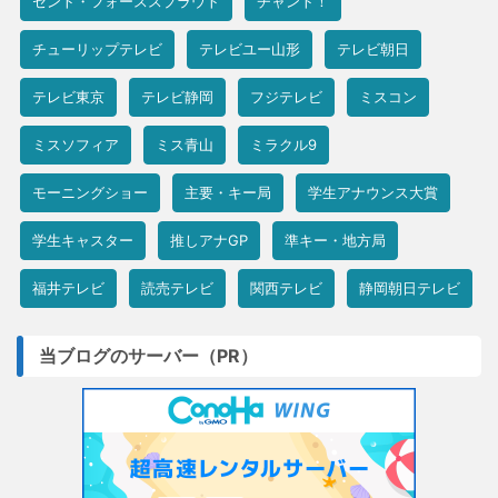
セント・フォーススプラウト
チャント！
チューリップテレビ
テレビユー山形
テレビ朝日
テレビ東京
テレビ静岡
フジテレビ
ミスコン
ミスソフィア
ミス青山
ミラクル9
モーニングショー
主要・キー局
学生アナウンス大賞
学生キャスター
推しアナGP
準キー・地方局
福井テレビ
読売テレビ
関西テレビ
静岡朝日テレビ
当ブログのサーバー（PR）