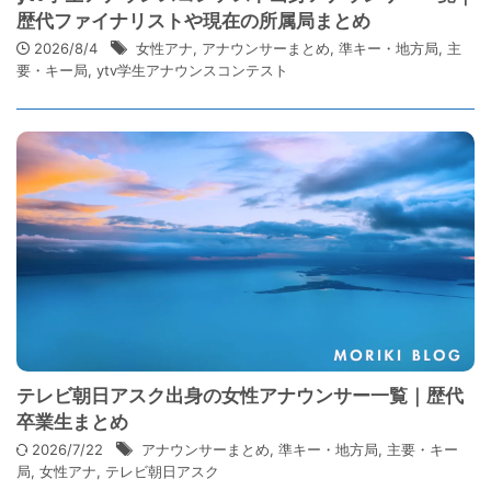
歴代ファイナリストや現在の所属局まとめ
2026/8/4
女性アナ
,
アナウンサーまとめ
,
準キー・地方局
,
主
要・キー局
,
ytv学生アナウンスコンテスト
テレビ朝日アスク出身の女性アナウンサー一覧｜歴代
卒業生まとめ
2026/7/22
アナウンサーまとめ
,
準キー・地方局
,
主要・キー
局
,
女性アナ
,
テレビ朝日アスク