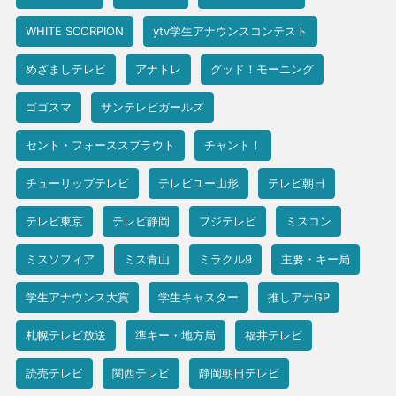
WHITE SCORPION
ytv学生アナウンスコンテスト
めざましテレビ
アナトレ
グッド！モーニング
ゴゴスマ
サンテレビガールズ
セント・フォーススプラウト
チャント！
チューリップテレビ
テレビユー山形
テレビ朝日
テレビ東京
テレビ静岡
フジテレビ
ミスコン
ミスソフィア
ミス青山
ミラクル9
主要・キー局
学生アナウンス大賞
学生キャスター
推しアナGP
札幌テレビ放送
準キー・地方局
福井テレビ
読売テレビ
関西テレビ
静岡朝日テレビ