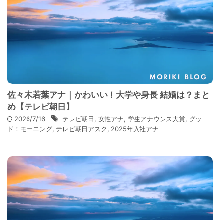
佐々木若葉アナ｜かわいい！大学や身長 結婚は？まと
め【テレビ朝日】
2026/7/16
テレビ朝日
,
女性アナ
,
学生アナウンス大賞
,
グッ
ド！モーニング
,
テレビ朝日アスク
,
2025年入社アナ