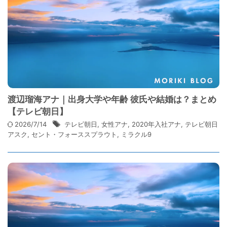
渡辺瑠海アナ｜出身大学や年齢 彼氏や結婚は？まとめ
【テレビ朝日】
2026/7/14
テレビ朝日
,
女性アナ
,
2020年入社アナ
,
テレビ朝日
アスク
,
セント・フォーススプラウト
,
ミラクル9