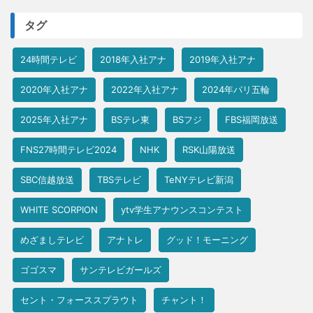
タグ
24時間テレビ
2018年入社アナ
2019年入社アナ
2020年入社アナ
2022年入社アナ
2024年パリ五輪
2025年入社アナ
BSテレ東
BSフジ
FBS福岡放送
FNS27時間テレビ2024
NHK
RSK山陽放送
SBC信越放送
TBSテレビ
TeNYテレビ新潟
WHITE SCORPION
ytv学生アナウンスコンテスト
めざましテレビ
アナトレ
グッド！モーニング
ゴゴスマ
サンテレビガールズ
セント・フォーススプラウト
チャント！