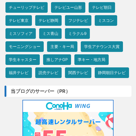
チューリップテレビ
テレビユー山形
テレビ朝日
テレビ東京
テレビ静岡
フジテレビ
ミスコン
ミスソフィア
ミス青山
ミラクル9
モーニングショー
主要・キー局
学生アナウンス大賞
学生キャスター
推しアナGP
準キー・地方局
福井テレビ
読売テレビ
関西テレビ
静岡朝日テレビ
当ブログのサーバー（PR）