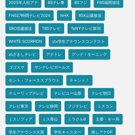
2025年入社アナ
BSテレ東
BSフジ
FBS福岡放送
FNS27時間テレビ2024
NHK
RSK山陽放送
SBC信越放送
TBSテレビ
TeNYテレビ新潟
WHITE SCORPION
ytv学生アナウンスコンテスト
めざましテレビ
アナトレ
グッド！モーニング
ゴゴスマ
サンテレビガールズ
セント・フォーススプラウト
チャント！
チューリップテレビ
テレビユー山形
テレビ朝日
テレビ東京
テレビ静岡
フジテレビ
ミスコン
ミスソフィア
ミス青山
ミラクル9
主要・キー局
学生アナウンス大賞
学生キャスター
推しアナGP