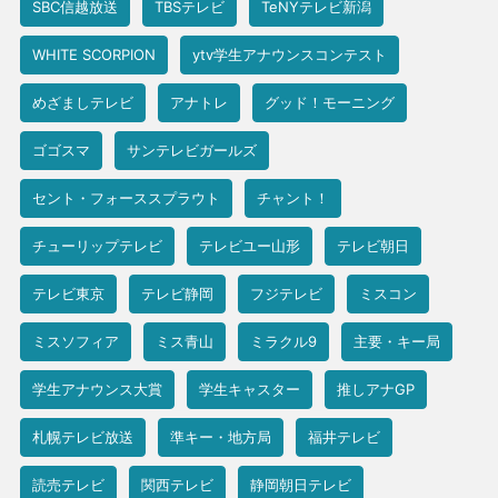
SBC信越放送
TBSテレビ
TeNYテレビ新潟
WHITE SCORPION
ytv学生アナウンスコンテスト
めざましテレビ
アナトレ
グッド！モーニング
ゴゴスマ
サンテレビガールズ
セント・フォーススプラウト
チャント！
チューリップテレビ
テレビユー山形
テレビ朝日
テレビ東京
テレビ静岡
フジテレビ
ミスコン
ミスソフィア
ミス青山
ミラクル9
主要・キー局
学生アナウンス大賞
学生キャスター
推しアナGP
札幌テレビ放送
準キー・地方局
福井テレビ
読売テレビ
関西テレビ
静岡朝日テレビ