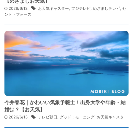
【めざましお天気】
2026/6/13
お天気キャスター
,
フジテレビ
,
めざましテレビ
,
セ
ント・フォース
今井春花｜かわいい気象予報士！出身大学や年齢・結
婚は？【お天気】
2026/6/13
テレビ朝日
,
グッド！モーニング
,
お天気キャスター