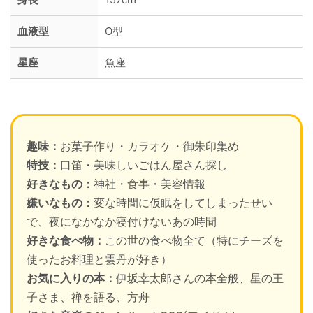
血液型
O型
星座
魚座
趣味：
お菓子作り・カラオケ・御朱印集め
特技：
口笛・美味しいごはん屋さん探し
好きなもの：
神社・食事・美容情報
嫌いなもの：
変な時間に仮眠をしてしまったせい
で、夜になかなか寝付けないあの時間
好きな食べ物：
この世の食べ物全て（特にチーズを
使ったお料理と雲丹が好き）
お気に入りの本：
伊坂幸太郎さんの本全般、星の王
子さま、禅を語る、方舟