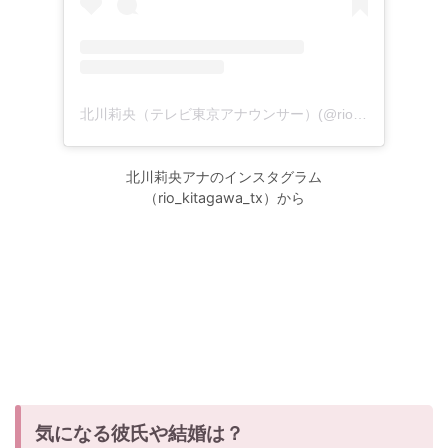
北川莉央（テレビ東京アナウンサー）(@rio_kitagawa_tx)がシェアした投稿
北川莉央アナのインスタグラム
（rio_kitagawa_tx）から
気になる彼氏や結婚は？