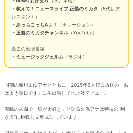
・news おかえり
（水、木曜）
・教えて！ニュースライブ 正義のミカタ
（5代目ア
シスタント）
・あっちこっちAぇ！
（ナレーション）
・正義のミカタチャンネル
（YouTube）
過去の出演番組
・ミュージックジェルム
（ラジオ）
同期の新貝まゆアナとともに、2025年6月17日放送の「お
はよう朝日です」に生出演して地上波デビュー。
海賊の末裔で「塩が大好き」と語る久保アナは特技の”利
き塩”に挑戦し見事成功しています。