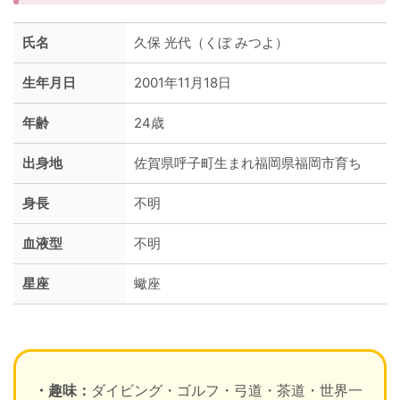
氏名
久保 光代（くぼ みつよ）
生年月日
2001年11月18日
年齢
24歳
出身地
佐賀県呼子町生まれ福岡県福岡市育ち
身長
不明
血液型
不明
星座
蠍座
・趣味：
ダイビング・ゴルフ・弓道・茶道・世界一