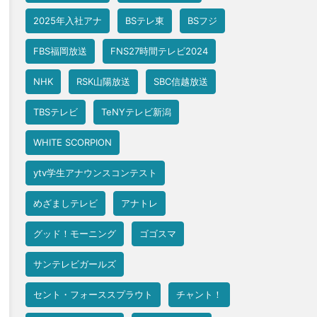
2025年入社アナ
BSテレ東
BSフジ
FBS福岡放送
FNS27時間テレビ2024
NHK
RSK山陽放送
SBC信越放送
TBSテレビ
TeNYテレビ新潟
WHITE SCORPION
ytv学生アナウンスコンテスト
めざましテレビ
アナトレ
グッド！モーニング
ゴゴスマ
サンテレビガールズ
セント・フォーススプラウト
チャント！