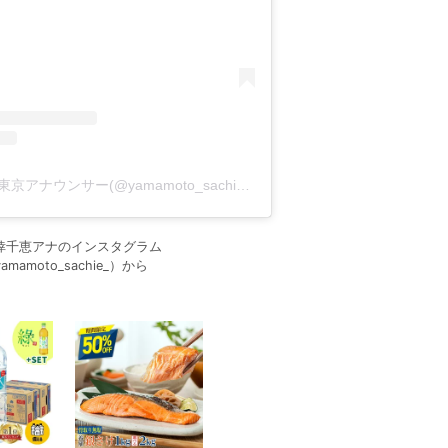
山本 倖千恵 /テレビ東京アナウンサー(@yamamoto_sachie_)がシェアした投稿
倖千恵アナのインスタグラム
amamoto_sachie_）から