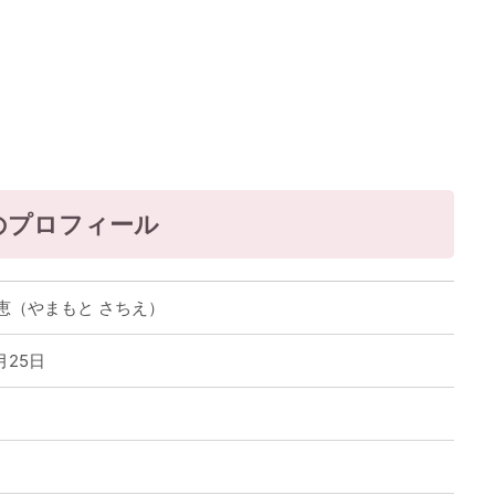
のプロフィール
恵（やまもと さちえ）
月25日