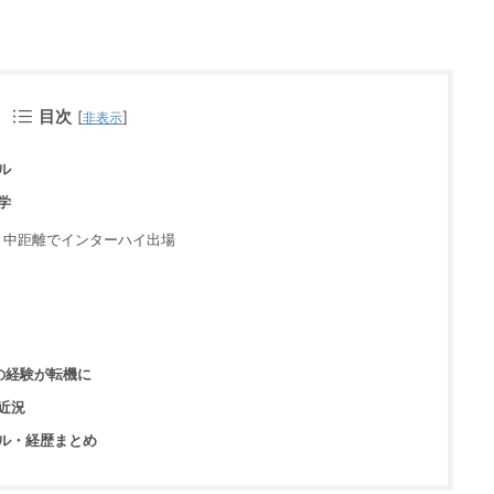
目次
[
]
非表示
ル
大学
躍｜中距離でインターハイ出場
つの経験が転機に
なる近況
ル・経歴まとめ