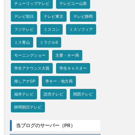
チューリップテレビ
テレビユー山形
テレビ朝日
テレビ東京
テレビ静岡
フジテレビ
ミスコン
ミスソフィア
ミス青山
ミラクル9
モーニングショー
主要・キー局
学生アナウンス大賞
学生キャスター
推しアナGP
準キー・地方局
福井テレビ
読売テレビ
関西テレビ
静岡朝日テレビ
当ブログのサーバー（PR）