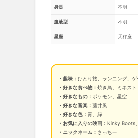
身長
不明
血液型
不明
星座
天秤座
・趣味：
ひとり旅、ランニング、ゲ
・好きな食べ物：
焼き鳥、ミネスト
・好きなもの：
ポケモン、星空
・好きな音楽：
藤井風
・好きな色：
青、緑
・お気に入りの映画：
Kinky Bo
・ニックネーム：
さっちー