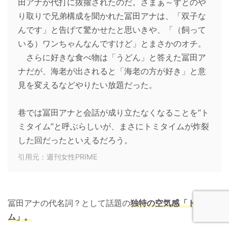
田アナが代打に抜擢されたのだ。さまぁ～ずとのや
り取りで兄弟構成を聞かれた冨田アナは、「双子な
んです」と告げて驚かせたと思いきや、「（飼って
いる）ワンちゃんなんですけど」とまさかのオチ。
さらに好きな食べ物は「うどん」と答えた冨田ア
ナだが、海老が出されると「海老の方が好き」と意
見を変えるなどやりたい放題だった。
巷では冨田アナと会話が成り立たなくなることを“ト
ミタイム”と呼ぶらしいが、まさにトミタイムが炸裂
した回だったといえるだろう。
引用元：週刊女性PRIME
冨田アナの代名詞？として話題の
独特の空気感「トミタイ
ム」。