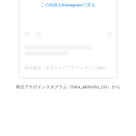
この投稿をInstagramで見る
秋元風花（中京テレビアナウンサー）(@fuka_akimoto_ctv)がシェアした投稿
秋元アナのインスタグラム（fuka_akimoto_ctv）から