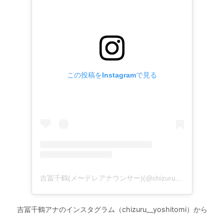
この投稿をInstagramで見る
吉冨千鶴(メ〜テレアナウンサー)(@chizuru__yoshitomi)がシェアした投稿
吉冨千鶴アナのインスタグラム（chizuru__yoshitomi）から