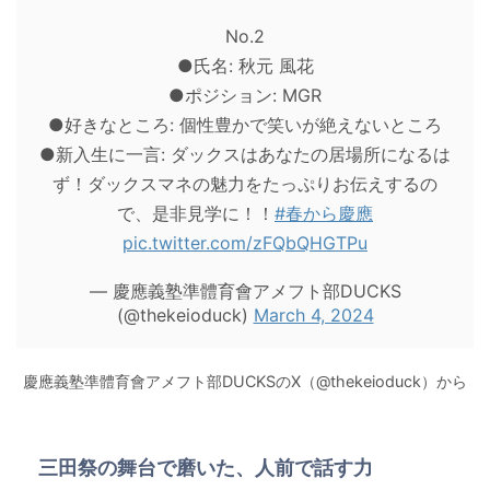
No.2
●氏名: 秋元 風花
●ポジション: MGR
●好きなところ: 個性豊かで笑いが絶えないところ
●新入生に一言: ダックスはあなたの居場所になるは
ず！ダックスマネの魅力をたっぷりお伝えするの
で、是非見学に！！
#春から慶應
pic.twitter.com/zFQbQHGTPu
— 慶應義塾準體育會アメフト部DUCKS
(@thekeioduck)
March 4, 2024
慶應義塾準體育會アメフト部DUCKSのX（@thekeioduck）から
三田祭の舞台で磨いた、人前で話す力