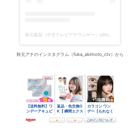
秋元風花（中京テレビアナウンサー）(@fuka_akimoto_ctv)がシェアした投稿
秋元アナのインスタグラム（fuka_akimoto_ctv）から