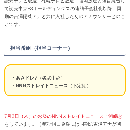
読売テレビ放送、札幌テレビ放送、福岡放送と経営統合し
て読売中京FSホールディングスの連結子会社化以降、同
期の吉澤陽菜アナと共に入社した初のアナウンサーとのこ
とです。
担当番組（担当コーナー）
・あさドレ♪
（各駅中継）
・
NNNストレイトニュース
（不定期）
7月3日（木）のお昼のNNNストレイトニュースで初鳴き
をしています。（翌7月4日金曜には同期の吉澤アナが初