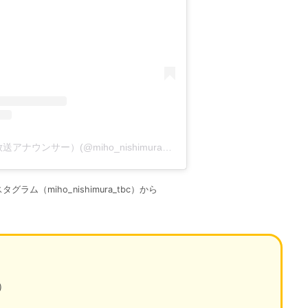
西村美穂（tbc東北放送アナウンサー）(@miho_nishimura_tbc)がシェアした投稿
ラム（miho_nishimura_tbc）から
）