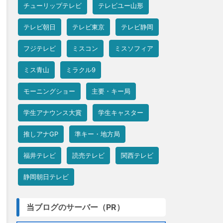
チューリップテレビ
テレビユー山形
テレビ朝日
テレビ東京
テレビ静岡
フジテレビ
ミスコン
ミスソフィア
ミス青山
ミラクル9
モーニングショー
主要・キー局
学生アナウンス大賞
学生キャスター
推しアナGP
準キー・地方局
福井テレビ
読売テレビ
関西テレビ
静岡朝日テレビ
当ブログのサーバー（PR）