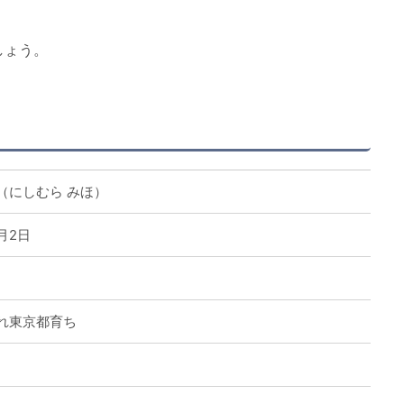
しょう。
（にしむら みほ）
9月2日
れ東京都育ち