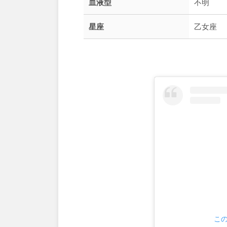
血液型
不明
星座
乙女座
この