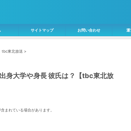
ム
サイトマップ
お問い合わせ
運
>
tbc東北放送
>
身大学や身長 彼氏は？【tbc東北放
が含まれている場合があります。