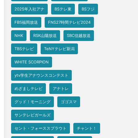
2025年入社アナ
BSテレ東
BSフジ
FBS福岡放送
FNS27時間テレビ2024
NHK
RSK山陽放送
SBC信越放送
TBSテレビ
TeNYテレビ新潟
WHITE SCORPION
ytv学生アナウンスコンテスト
めざましテレビ
アナトレ
グッド！モーニング
ゴゴスマ
サンテレビガールズ
セント・フォーススプラウト
チャント！