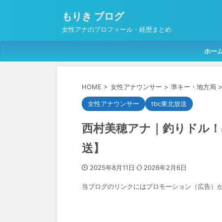
もりき ブログ
女性アナのプロフィール・経歴まとめ
ホー
HOME
>
女性アナウンサー
>
準キー・地方局
女性アナウンサー
tbc東北放送
西村美穂アナ｜釣りドル！出
送】
2025年8月11日
2026年2月6日
当ブログのリンクにはプロモーション（広告）