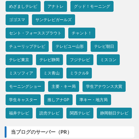
めざましテレビ
アナトレ
グッド！モーニング
ゴゴスマ
サンテレビガールズ
セント・フォーススプラウト
チャント！
チューリップテレビ
テレビユー山形
テレビ朝日
テレビ東京
テレビ静岡
フジテレビ
ミスコン
ミスソフィア
ミス青山
ミラクル9
モーニングショー
主要・キー局
学生アナウンス大賞
学生キャスター
推しアナGP
準キー・地方局
福井テレビ
読売テレビ
関西テレビ
静岡朝日テレビ
当ブログのサーバー（PR）