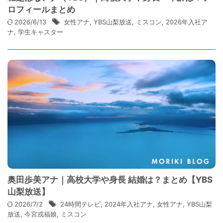
ロフィールまとめ
2026/6/13
女性アナ
,
YBS山梨放送
,
ミスコン
,
2026年入社ア
ナ
,
学生キャスター
奥田歩美アナ｜高校大学や身長 結婚は？まとめ【YBS
山梨放送】
2026/7/2
24時間テレビ
,
2024年入社アナ
,
女性アナ
,
YBS山梨
放送
,
今宮戎福娘
,
ミスコン