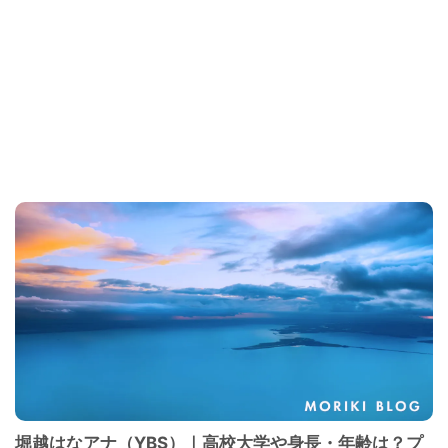
堀越はなアナ（YBS）｜高校大学や身長・年齢は？プ