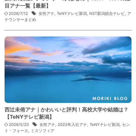
目アナ一覧【最新】
2026/7/12
女性アナ
,
TeNYテレビ新潟
,
NST新潟総合テレビ
,
ア
ナウンサーまとめ
西辻未侑アナ｜かわいいと評判！高校大学や結婚は？
【TeNYテレビ新潟】
2026/5/20
女性アナ
,
2022年入社アナ
,
TeNYテレビ新潟
,
セン
ト・フォース
,
ミスソフィア