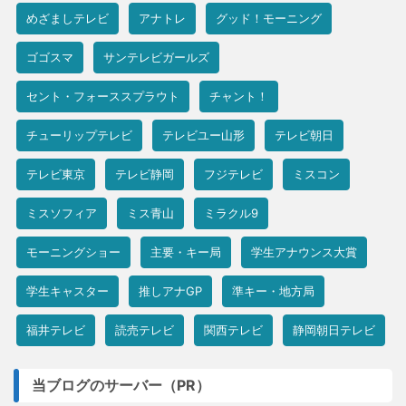
めざましテレビ
アナトレ
グッド！モーニング
ゴゴスマ
サンテレビガールズ
セント・フォーススプラウト
チャント！
チューリップテレビ
テレビユー山形
テレビ朝日
テレビ東京
テレビ静岡
フジテレビ
ミスコン
ミスソフィア
ミス青山
ミラクル9
モーニングショー
主要・キー局
学生アナウンス大賞
学生キャスター
推しアナGP
準キー・地方局
福井テレビ
読売テレビ
関西テレビ
静岡朝日テレビ
当ブログのサーバー（PR）